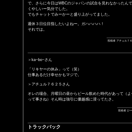
で、さらに今日はWBCのジャパンの試合を見れなかったん
くやしいー気分でした。
でもチャットでみーかーと盛り上がってました。
週休３日位目指したいよねー。ガハハハハ！
それでは。
投稿者 アチュル７６２５ 
＞ka~bo~さん
「リキヤーの休み」って（笑）
仕事あるだけ幸せかもマジで。
＞アチュル７６２５さん
オレの場合、月曜日の昼からビール飲めた時代があって（よ
って事さね）そん時は強引に優越感に浸ってたさ。
投稿者 ひーぷ
トラックバック