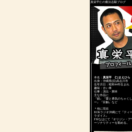
真栄平仁の癒汰志駆ブログ
本名：
真栄平 仁(まえひら
出身：沖縄県(旧)具志川市
生年月日：昭和44年生まれ
趣味：古い車
仕事：演出・脚本
主な作品に
『鎖』『愛と勇気のちゃく
ー』『目触』など
＊他に現在
ROKラジオ沖縄にて『ティ
ラダイス』
FMなはにて『オリジン・ア
ーソナリティーを勤める。