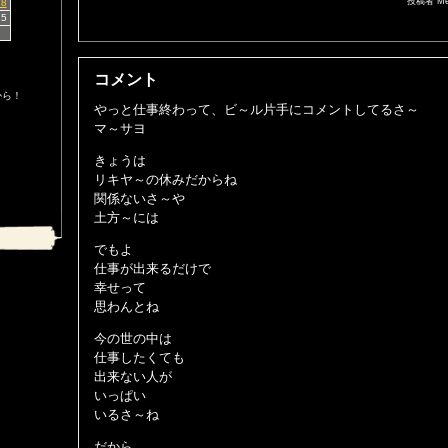
投稿者 Mel
18
25
コメント
から！
やっと仕事終わって、ビ～ル片手にコメントしてるさ～
マ～サヨ
きょうは
リキヤ～の休みだからね
関係ないさ～や
土方～には
でもよ
仕事が出来るだけで
幸せって
思わんとね
今の世の中は
仕事したくても
出来ない人が
いっぱい
いるさ～ね
だから