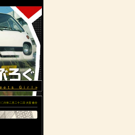
ｅｅｔｓ Ｇｉｒｌ »
〇〇六年二月二十二日
大安
春分