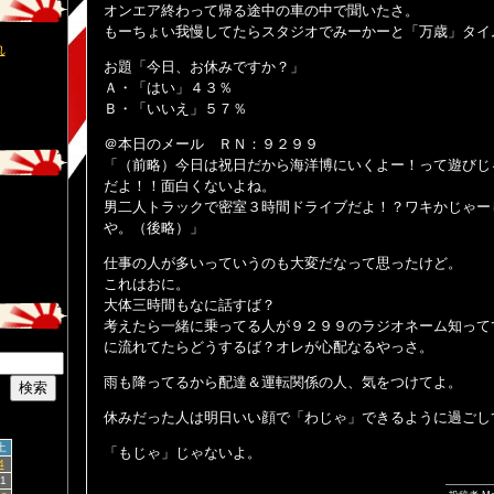
オンエア終わって帰る途中の車の中で聞いたさ。
もーちょい我慢してたらスタジオでみーかーと「万歳」タイ
れ
お題「今日、お休みですか？」
Ａ・「はい」４３％
Ｂ・「いいえ」５７％
＠本日のメール ＲＮ：９２９９
「（前略）今日は祝日だから海洋博にいくよー！って遊びじ
だよ！！面白くないよね。
男二人トラックで密室３時間ドライブだよ！？ワキかじゃー
や。（後略）」
仕事の人が多いっていうのも大変だなって思ったけど。
これはおに。
大体三時間もなに話すば？
考えたら一緒に乗ってる人が９２９９のラジオネーム知って
に流れてたらどうするば？オレが心配なるやっさ。
雨も降ってるから配達＆運転関係の人、気をつけてよ。
休みだった人は明日いい顔で「わじゃ」できるように過ごし
土
「もじゃ」じゃないよ。
4
11