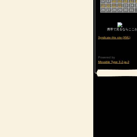
12
13
14
15
16
17
19
20
21
22
23
24
26
27
28
29
30
31
携帯で見るならここ
Syndicate this site (XML)
Powered by
Movable Type 3.2-ja-2