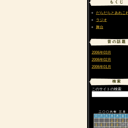
もくじ
だらだらとあれこ
ラジオ
舞台
昔の話題
2006年03月
2006年02月
2006年01月
検索
このサイトの検索
二〇〇六年 三月
日
月
火
水
木
金
1
2
3
5
6
7
8
9
10