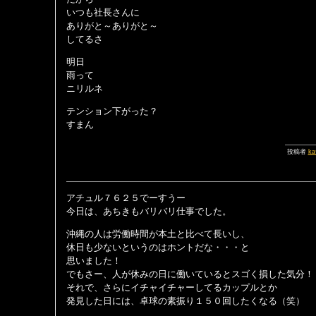
いつも社長さんに
ありがと～ありがと～
してるさ
明日
雨って
ニリルネ
テンション下がった？
すまん
投稿者
ka
アチュル７６２５でーすうー
今日は、あちきもバリバリ仕事でした。
沖縄の人は労働時間が本土と比べて長いし、
休日も少ないというのはホントだな・・・と
思いました！
でもさー、人が休みの日に働いているとスゴく損した気分！
それで、さらにイチャイチャーしてるカップルとか
発見した日には、卓球の素振り１５０回したくなる（笑）