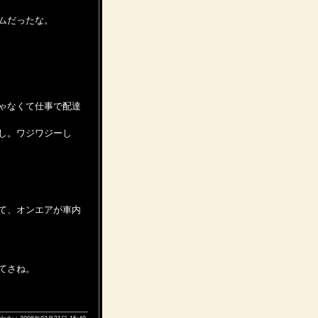
ムだったな。
ゃなくて仕事で配達
し。ワジワジーし
て、オンエアが車内
てさね。