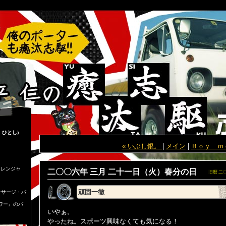
 ひとし)
« いぶし銀。
|
メイン
|
Ｂｏｙ ｍ
しレンジャ
二〇〇六年 三月 二十一日（火）春分の日
旧暦 二
頑固一徹
ーサージ・パ
ワー』のパ
いやぁ。
やったね。スポーツ興味なくても気になる！